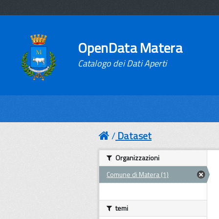
OpenData Matera
Catalogo dei Dati Aperti
Dataset
Organizzazioni
Comune di Matera (1)
temi