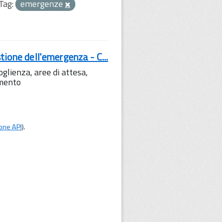
Tag:
emergenze
tione dell'emergenza - C...
lienza, aree di attesa,
amento
one API
).