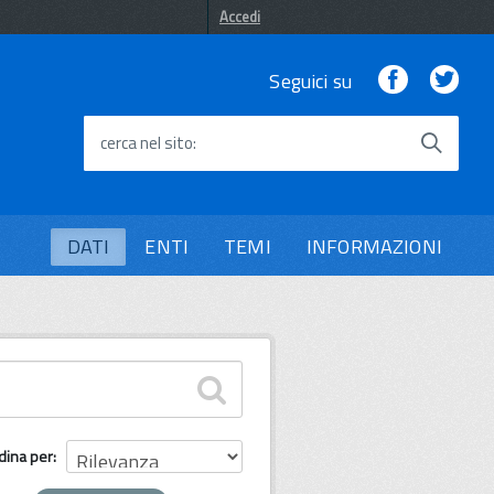
Accedi
Facebook
Twi
Seguici su
cerca nel sito
DATI
ENTI
TEMI
INFORMAZIONI
dina per