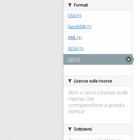
Formati
CSV (1)
GeoJSON (1)
KML (1)
XLSX (1)
ZIP (1)
Licenze sulle risorse
Non ci sono Licenze sulle
risorse che
corrispondono a questa
ricerca
Sottotemi