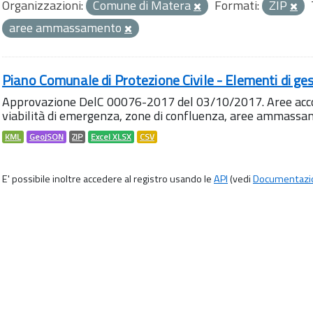
Organizzazioni:
Comune di Matera
Formati:
ZIP
aree ammassamento
Piano Comunale di Protezione Civile - Elementi di ges
Approvazione DelC 00076-2017 del 03/10/2017. Aree accog
viabilità di emergenza, zone di confluenza, aree ammass
KML
GeoJSON
ZIP
Excel XLSX
CSV
E' possibile inoltre accedere al registro usando le
API
(vedi
Documentazi