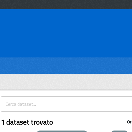
1 dataset trovato
Or