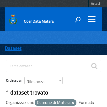
Accedi
OpenData Matera
DATI
ENTI
Dataset
TEMI
INFORMAZIONI
Ordina per
1 dataset trovato
Organizzazioni:
Comune di Matera
Formati: