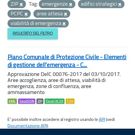
ZIP
Tag:
emergenze
edifici strategici
PCPC
aree attesa
viabilità di emergenza
RISULTATO DEL FILTRO
Piano Comunale di Protezione Civile - Elementi
di gestione dell'emergenza - C...
Approvazione DelC 00076-2017 del 03/10/2017.
Aree accoglienza, aree di attesa, viabilità di
emergenza, zone di confluenza, aree
ammassamento
KML
GeoJSON
ZIP
Excel XLSX
CSV
E' possibile inoltre accedere al registro usando le
API
(vedi
Documentazione API
).