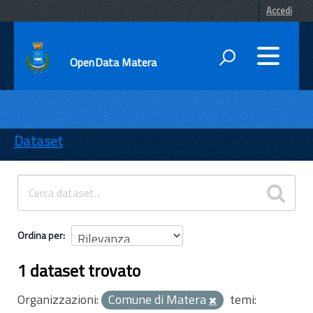
Accedi
OpenData Matera
DATI
ENTI
Dataset
TEMI
INFORMAZIONI
Ordina per
1 dataset trovato
Organizzazioni:
Comune di Matera
temi: