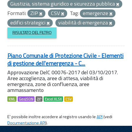
Giustizia, sistema giuridico e sicurezza pubblica
Formati:
ZIP
CSV
Tag:
emergenze
edifici strategici
viabilità di emergenza
RISULTATO DEL FILTRO
Piano Comunale di Protezione Civile - Elementi
di gestione dell'emergenza - C...
Approvazione DelC 00076-2017 del 03/10/2017.
Aree accoglienza, aree di attesa, viabilità di
emergenza, zone di confluenza, aree
ammassamento
KML
GeoJSON
ZIP
Excel XLSX
CSV
E' possibile inoltre accedere al registro usando le
API
(vedi
Documentazione API
).