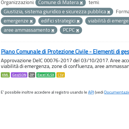
Organizzazioni:
Comune di Matera
temi:
Giustizia, sistema giuridico e sicurezza pubblica
Forma
emergenze
edifici strategici
viabilità di emerg
aree ammassamento
PCPC
Piano Comunale di Protezione Civile - Elementi di ges
Approvazione DelC 00076-2017 del 03/10/2017. Aree accog
viabilità di emergenza, zone di confluenza, aree ammass
KML
GeoJSON
ZIP
Excel XLSX
CSV
E' possibile inoltre accedere al registro usando le
API
(vedi
Documentazi