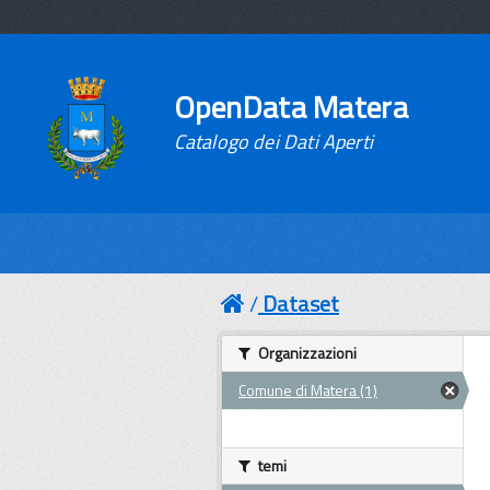
OpenData Matera
Catalogo dei Dati Aperti
Dataset
Organizzazioni
Comune di Matera (1)
temi