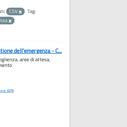
ti:
CSV
Tag:
enza
tione dell'emergenza - C...
lienza, aree di attesa,
amento
one API
).