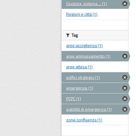
Giustizia, sistema ... (1)
Regioni e città (1)
Tag
aree accoglienza (1)
aree ammassamento (1)
aree attesa (1)
edifici strategici (1)
emergenze (1)
PCPC (1)
viabilità di emergenza (1)
zone confluenza (1)