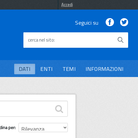
Accedi
Facebook
Twi
Seguici su
cerca nel sito
DATI
ENTI
TEMI
INFORMAZIONI
dina per