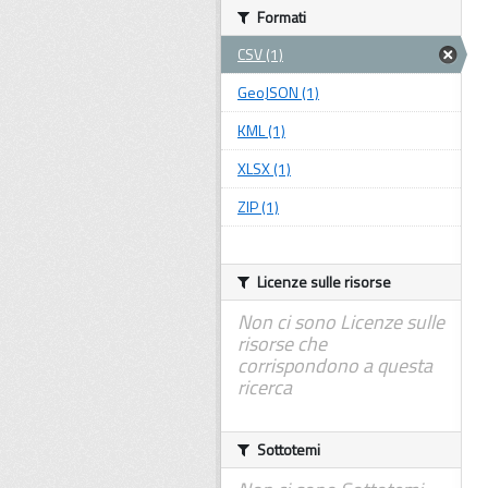
Formati
CSV (1)
GeoJSON (1)
KML (1)
XLSX (1)
ZIP (1)
Licenze sulle risorse
Non ci sono Licenze sulle
risorse che
corrispondono a questa
ricerca
Sottotemi