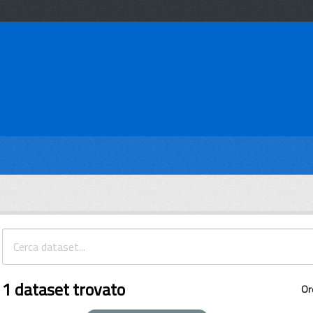
1 dataset trovato
Or