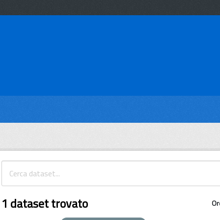
1 dataset trovato
Or