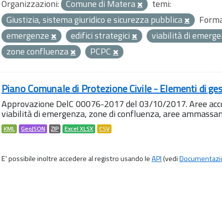
Organizzazioni:
Comune di Matera
temi:
Giustizia, sistema giuridico e sicurezza pubblica
Forma
emergenze
edifici strategici
viabilità di emerg
zone confluenza
PCPC
Piano Comunale di Protezione Civile - Elementi di ges
Approvazione DelC 00076-2017 del 03/10/2017. Aree accog
viabilità di emergenza, zone di confluenza, aree ammass
KML
GeoJSON
ZIP
Excel XLSX
CSV
E' possibile inoltre accedere al registro usando le
API
(vedi
Documentazi