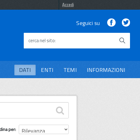
Accedi
Facebook
Twi
Seguici su
cerca nel sito
DATI
ENTI
TEMI
INFORMAZIONI
dina per