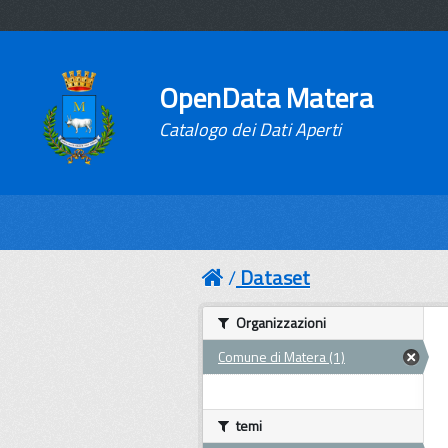
OpenData Matera
Catalogo dei Dati Aperti
Dataset
Organizzazioni
Comune di Matera (1)
temi