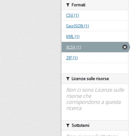
Formati
CSV (1)
GeoJSON (1)
KML (1)
XLSX (1)
ZIP (1)
Licenze sulle risorse
Non ci sono Licenze sulle
risorse che
corrispondono a questa
ricerca
Sottotemi