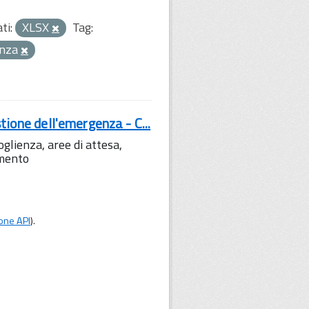
ti:
XLSX
Tag:
enza
tione dell'emergenza - C...
lienza, aree di attesa,
amento
one API
).