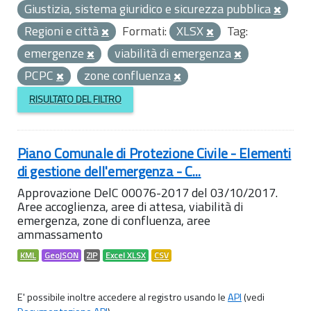
Giustizia, sistema giuridico e sicurezza pubblica
Regioni e città
Formati:
XLSX
Tag:
emergenze
viabilità di emergenza
PCPC
zone confluenza
RISULTATO DEL FILTRO
Piano Comunale di Protezione Civile - Elementi
di gestione dell'emergenza - C...
Approvazione DelC 00076-2017 del 03/10/2017.
Aree accoglienza, aree di attesa, viabilità di
emergenza, zone di confluenza, aree
ammassamento
KML
GeoJSON
ZIP
Excel XLSX
CSV
E' possibile inoltre accedere al registro usando le
API
(vedi