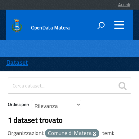
Accedi
OpenData Matera
DATI
ENTI
Dataset
TEMI
INFORMAZIONI
Ordina per
1 dataset trovato
Organizzazioni:
Comune di Matera
temi: