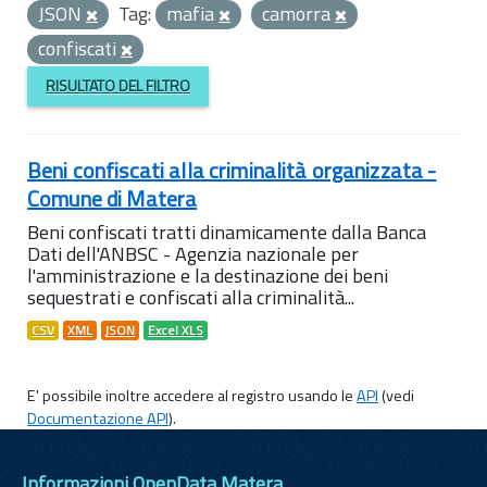
JSON
Tag:
mafia
camorra
confiscati
RISULTATO DEL FILTRO
Beni confiscati alla criminalità organizzata -
Comune di Matera
Beni confiscati tratti dinamicamente dalla Banca
Dati dell'ANBSC - Agenzia nazionale per
l'amministrazione e la destinazione dei beni
sequestrati e confiscati alla criminalità...
CSV
XML
JSON
Excel XLS
E' possibile inoltre accedere al registro usando le
API
(vedi
Documentazione API
).
Informazioni OpenData Matera