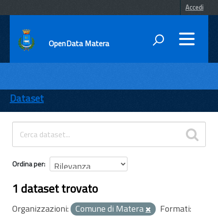
Accedi
OpenData Matera
DATI
ENTI
Dataset
TEMI
INFORMAZIONI
Ordina per
1 dataset trovato
Organizzazioni:
Comune di Matera
Formati: