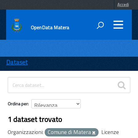
Accedi
OpenData Matera
DATI
ENTI
Dataset
TEMI
INFORMAZIONI
Ordina per
1 dataset trovato
Organizzazioni:
Comune di Matera
Licenze