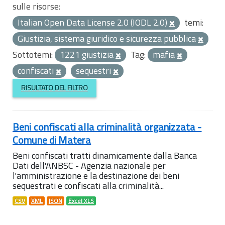
sulle risorse:
Italian Open Data License 2.0 (IODL 2.0)
temi:
Giustizia, sistema giuridico e sicurezza pubblica
Sottotemi:
1221 giustizia
Tag:
mafia
confiscati
sequestri
RISULTATO DEL FILTRO
Beni confiscati alla criminalità organizzata -
Comune di Matera
Beni confiscati tratti dinamicamente dalla Banca
Dati dell'ANBSC - Agenzia nazionale per
l'amministrazione e la destinazione dei beni
sequestrati e confiscati alla criminalità...
CSV
XML
JSON
Excel XLS