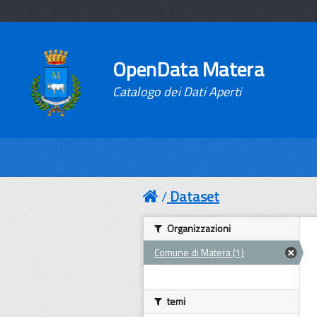
OpenData Matera
Catalogo dei Dati Aperti
Dataset
Organizzazioni
Comune di Matera (1)
temi