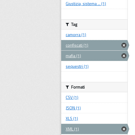
Giustizia, sistema ... (1)
Tag
camorra (1)
confiscati (1)
mafia (1)
sequestri (1)
Formati
CSV (1)
JSON (1)
XLS (1)
XML (1)