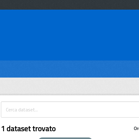
1 dataset trovato
Or