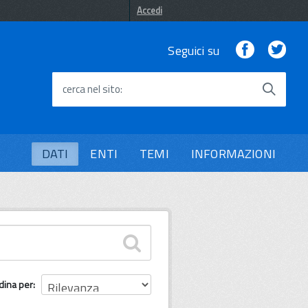
Accedi
Facebook
Twi
Seguici su
cerca nel sito
DATI
ENTI
TEMI
INFORMAZIONI
dina per