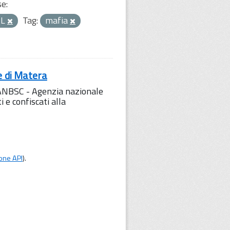
se:
ML
Tag:
mafia
e di Matera
l'ANBSC - Agenzia nazionale
 e confiscati alla
one API
).