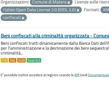
Organizzazioni:
Comune di Matera
Licenze sulle risor
Italian Open Data License 2.0 (IODL 2.0)
Formati:
X
confiscati
Beni confiscati alla criminalità organizzata - Comun
Beni confiscati tratti dinamicamente dalla Banca Dati del
per l'amministrazione e la destinazione dei beni sequestrati
criminalità...
CSV
XML
JSON
Excel XLS
E' possibile inoltre accedere al registro usando le
API
(vedi
Documentazi