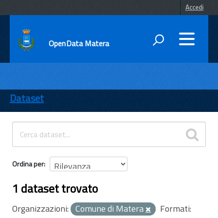
Accedi
OpenData Matera
DATI
ENTI
Dataset
TEMI
INFORMAZIONI
Ordina per
1 dataset trovato
Organizzazioni:
Comune di Matera
Formati: