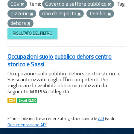
CSV
temi:
Governo e settore pubblico
Tag:
pizzerie
cibo da asporto
tavolini
dehors
RISULTATO DEL FILTRO
Occupazioni suolo pubblico dehors centro
storico e Sassi
Occupazioni suolo pubblico dehors centro storico e
Sassi autorizzate dagli uffici competenti. Per
migliorare la visibilità abbiamo realizzato la
seguente MAPPA collegata...
CSV
Excel XLSX
E' possibile inoltre accedere al registro usando le
API
(vedi
Documentazione API
).