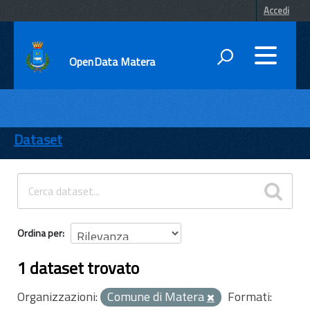
Accedi
OpenData Matera
DATI
ENTI
Dataset
TEMI
INFORMAZIONI
Ordina per
1 dataset trovato
Organizzazioni:
Comune di Matera
Formati: