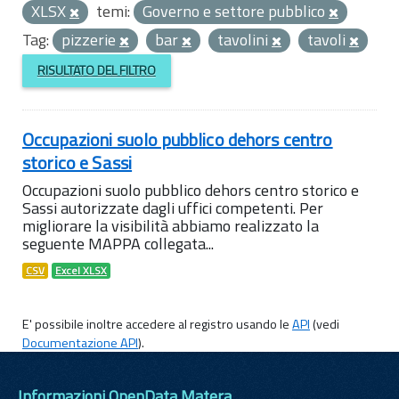
XLSX
temi:
Governo e settore pubblico
Tag:
pizzerie
bar
tavolini
tavoli
RISULTATO DEL FILTRO
Occupazioni suolo pubblico dehors centro
storico e Sassi
Occupazioni suolo pubblico dehors centro storico e
Sassi autorizzate dagli uffici competenti. Per
migliorare la visibilità abbiamo realizzato la
seguente MAPPA collegata...
CSV
Excel XLSX
E' possibile inoltre accedere al registro usando le
API
(vedi
Documentazione API
).
Informazioni OpenData Matera