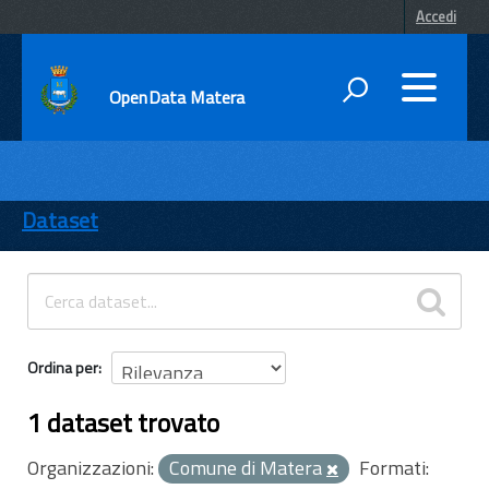
Accedi
OpenData Matera
DATI
ENTI
Dataset
TEMI
INFORMAZIONI
Ordina per
1 dataset trovato
Organizzazioni:
Comune di Matera
Formati: