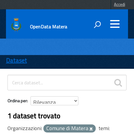
Accedi
OpenData Matera
DATI
ENTI
Dataset
TEMI
INFORMAZIONI
Ordina per
1 dataset trovato
Organizzazioni:
Comune di Matera
temi: