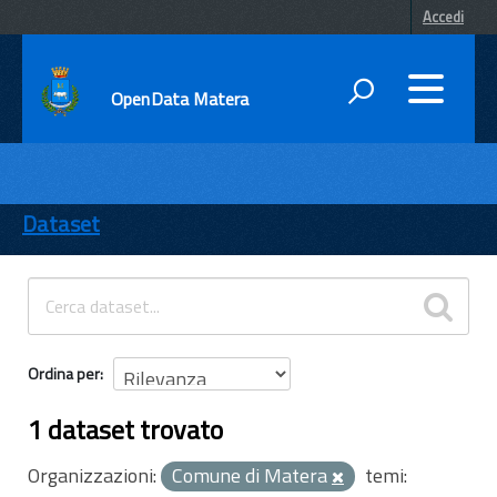
Accedi
OpenData Matera
DATI
ENTI
Dataset
TEMI
INFORMAZIONI
Ordina per
1 dataset trovato
Organizzazioni:
Comune di Matera
temi: