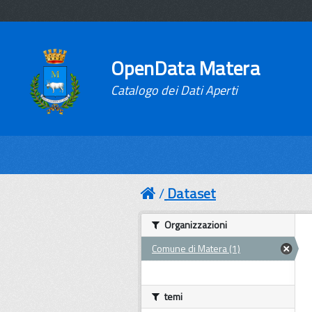
OpenData Matera
Catalogo dei Dati Aperti
Dataset
Organizzazioni
Comune di Matera (1)
temi