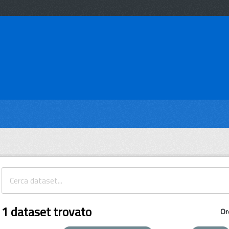
1 dataset trovato
Or