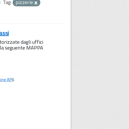
Tag:
pizzerie
assi
orizzate dagli uffici
to la seguente MAPPA
one API
).