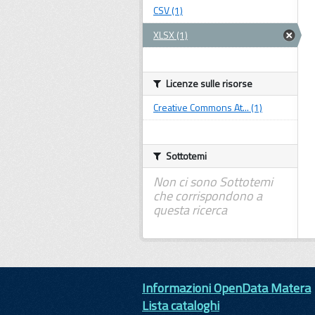
CSV (1)
XLSX (1)
Licenze sulle risorse
Creative Commons At... (1)
Sottotemi
Non ci sono Sottotemi
che corrispondono a
questa ricerca
Informazioni OpenData Matera
Lista cataloghi