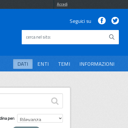
Accedi
Facebook
Twi
Seguici su
cerca nel sito
DATI
ENTI
TEMI
INFORMAZIONI
dina per