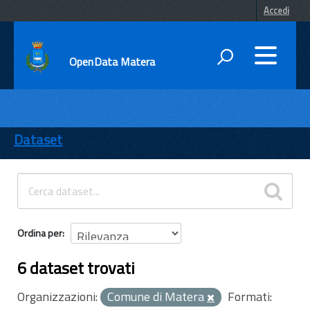
Accedi
OpenData Matera
DATI
ENTI
Dataset
TEMI
INFORMAZIONI
Ordina per
6 dataset trovati
Organizzazioni:
Comune di Matera
Formati: