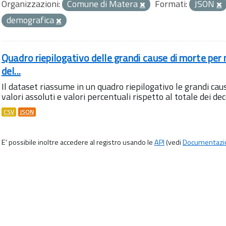
Organizzazioni:
Comune di Matera
Formati:
JSON
demografica
Quadro riepilogativo delle grandi cause di morte pe
del...
Il dataset riassume in un quadro riepilogativo le grandi ca
valori assoluti e valori percentuali rispetto al totale dei dec
CSV
JSON
E' possibile inoltre accedere al registro usando le
API
(vedi
Documentazi