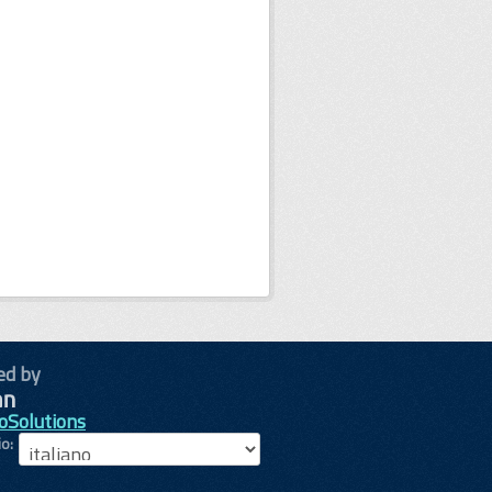
ed by
oSolutions
io