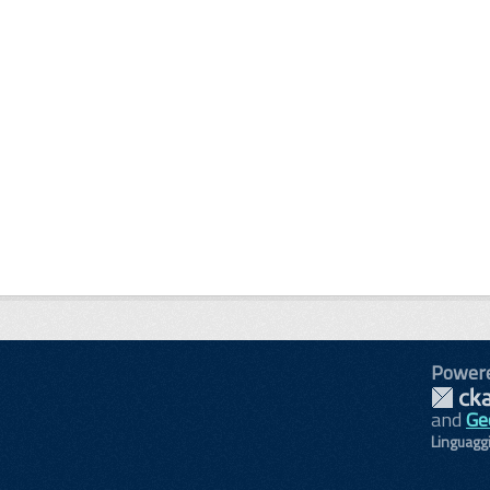
Power
and
Ge
Linguagg