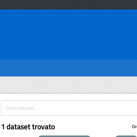
1 dataset trovato
Or