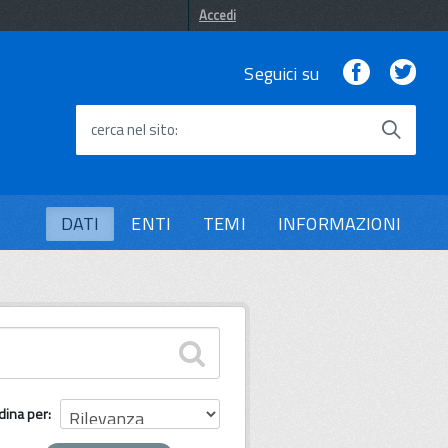
Accedi
Facebook
Twi
Seguici su
cerca nel sito
DATI
ENTI
TEMI
INFORMAZIONI
dina per