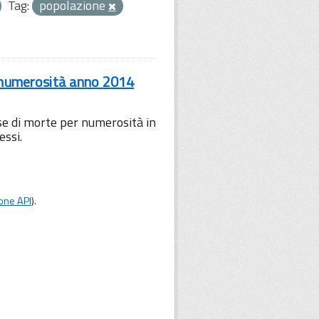
Tag:
popolazione
r numerosità anno 2014
use di morte per numerosità in
essi.
one API
).