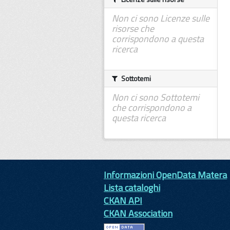
Non ci sono Licenze sulle
risorse che
corrispondono a questa
ricerca
Sottotemi
Non ci sono Sottotemi
che corrispondono a
questa ricerca
Informazioni OpenData Matera
Lista cataloghi
CKAN API
CKAN Association