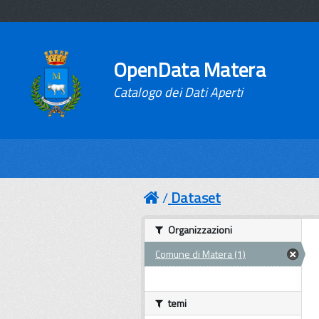
OpenData Matera
Catalogo dei Dati Aperti
Dataset
Organizzazioni
Comune di Matera (1)
temi