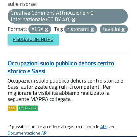
sulle risorse:
Creative Commons Attribuzione 4.0
Internazionale (CC BY 4.0)
Formati:
XLSX
Tag:
ristoranti
tavolini
RISULTATO DEL FILTRO
Occupazioni suolo pubblico dehors centro
storico e Sassi
Occupazioni suolo pubblico dehors centro storico e
Sassi autorizzate dagli uffici competenti. Per
migliorare la visibilità abbiamo realizzato la
seguente MAPPA collegata...
CSV
Excel XLSX
E' possibile inoltre accedere al registro usando le
API
(vedi
Documentazione API
).