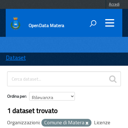
Accedi
OpenData Matera
DATI
ENTI
Dataset
TEMI
INFORMAZIONI
Ordina per
1 dataset trovato
Organizzazioni:
Comune di Matera
Licenze