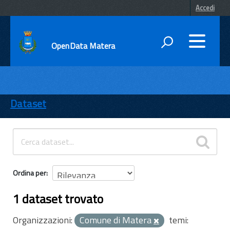
Accedi
OpenData Matera
DATI
ENTI
Dataset
TEMI
INFORMAZIONI
Ordina per
1 dataset trovato
Organizzazioni:
Comune di Matera
temi: