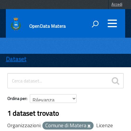
Accedi
OpenData Matera
DATI
ENTI
Dataset
TEMI
INFORMAZIONI
Ordina per
1 dataset trovato
Organizzazioni:
Comune di Matera
Licenze