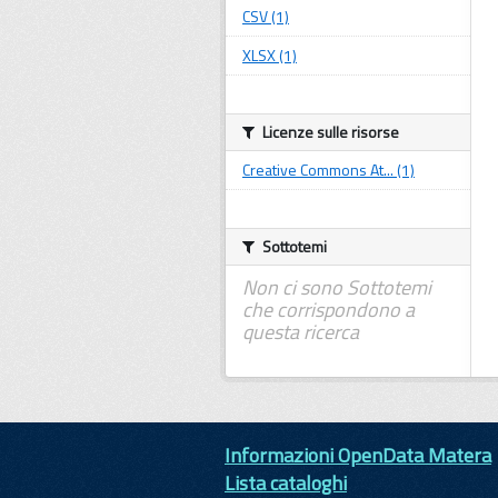
CSV (1)
XLSX (1)
Licenze sulle risorse
Creative Commons At... (1)
Sottotemi
Non ci sono Sottotemi
che corrispondono a
questa ricerca
Informazioni OpenData Matera
Lista cataloghi