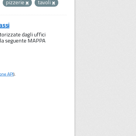
pizzerie
tavoli
assi
orizzate dagli uffici
to la seguente MAPPA
one API
).