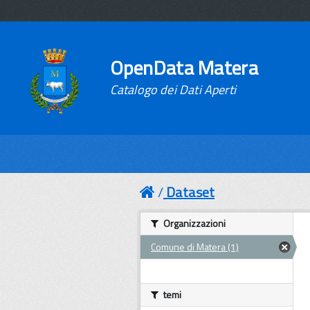
OpenData Matera
Catalogo dei Dati Aperti
Dataset
Organizzazioni
Comune di Matera (1)
temi