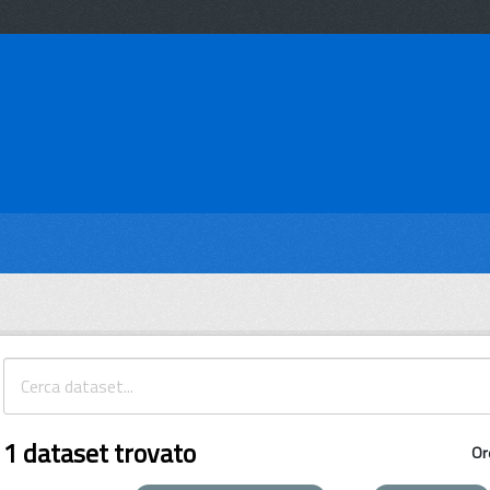
1 dataset trovato
Or