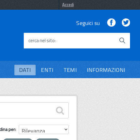
Accedi
Facebook
Twi
Seguici su
cerca nel sito
DATI
ENTI
TEMI
INFORMAZIONI
dina per