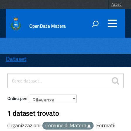
Accedi
OpenData Matera
DATI
ENTI
Dataset
TEMI
INFORMAZIONI
Ordina per
1 dataset trovato
Organizzazioni:
Comune di Matera
Formati: