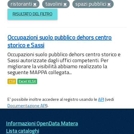
ristoranti
tavolini
spazi pubblici
RISULTATO DEL FILTRO
Occupazioni suolo pubblico dehors centro
storico e Sassi
Occupazioni suolo pubblico dehors centro storico e
Sassi autorizzate dagli uffici competenti. Per
migliorare la visibilità abbiamo realizzato la
seguente MAPPA collegata...
CSV
Excel XLSX
E' possibile inoltre accedere al registro usando le
API
(vedi
Documentazione API
).
Informazioni OpenData Matera
Lista cataloghi