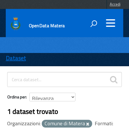
Accedi
OpenData Matera
DATI
ENTI
Dataset
TEMI
INFORMAZIONI
Ordina per
1 dataset trovato
Organizzazioni:
Comune di Matera
Formati: