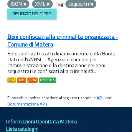
JSON
XML
Tag:
sequestri
RISULTATO DEL FILTRO
Beni confiscati alla criminalità organizzata -
Comune di Matera
Beni confiscati tratti dinamicamente dalla Banca
Dati dell'ANBSC - Agenzia nazionale per
l'amministrazione e la destinazione dei beni
sequestrati e confiscati alla criminalità...
CSV
XML
JSON
Excel XLS
E' possibile inoltre accedere al registro usando le
API
(vedi
Documentazione API
).
Informazioni OpenData Matera
Lista cataloghi