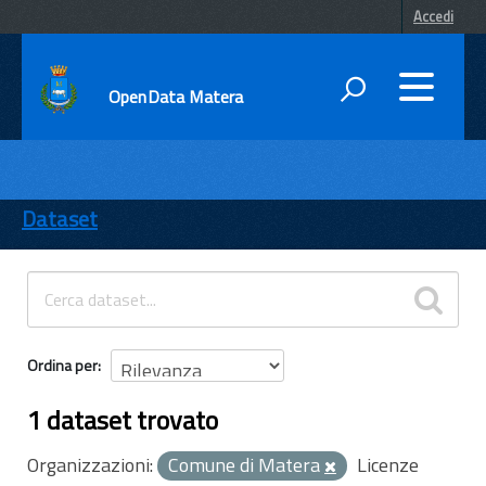
Accedi
OpenData Matera
DATI
ENTI
Dataset
TEMI
INFORMAZIONI
Ordina per
1 dataset trovato
Organizzazioni:
Comune di Matera
Licenze