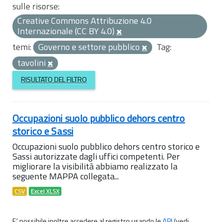
sulle risorse:
Creative Commons Attribuzione 4.0
Internazionale (CC BY 4.0)
temi:
Governo e settore pubblico
Tag:
tavolini
RISULTATO DEL FILTRO
Occupazioni suolo pubblico dehors centro
storico e Sassi
Occupazioni suolo pubblico dehors centro storico e
Sassi autorizzate dagli uffici competenti. Per
migliorare la visibilità abbiamo realizzato la
seguente MAPPA collegata...
CSV
Excel XLSX
E' possibile inoltre accedere al registro usando le
API
(vedi