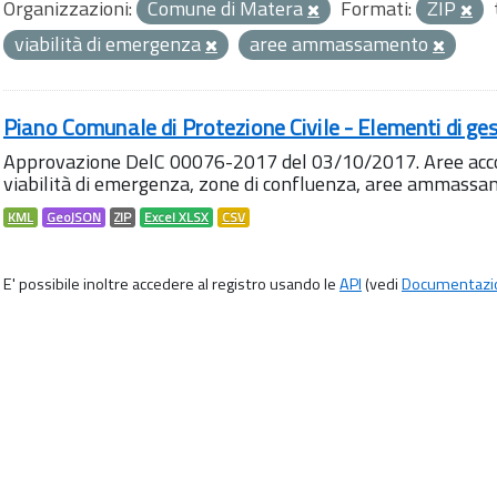
Organizzazioni:
Comune di Matera
Formati:
ZIP
viabilità di emergenza
aree ammassamento
Piano Comunale di Protezione Civile - Elementi di ges
Approvazione DelC 00076-2017 del 03/10/2017. Aree accog
viabilità di emergenza, zone di confluenza, aree ammass
KML
GeoJSON
ZIP
Excel XLSX
CSV
E' possibile inoltre accedere al registro usando le
API
(vedi
Documentazi