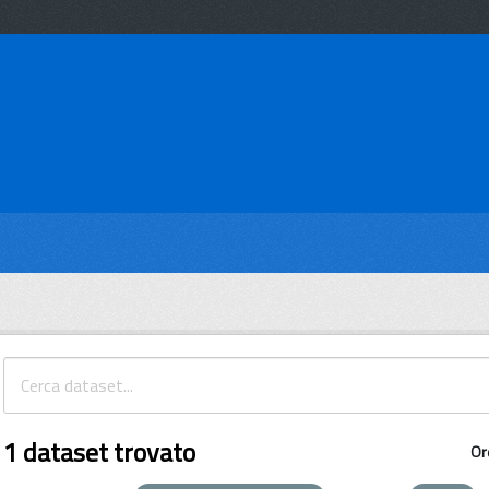
1 dataset trovato
Or