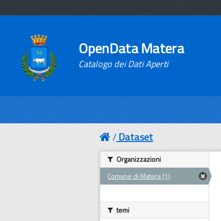
OpenData Matera
Catalogo dei Dati Aperti
Dataset
Organizzazioni
Comune di Matera (1)
temi