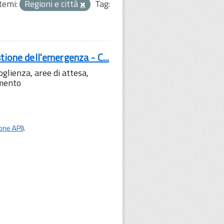
temi:
Regioni e città
Tag:
tione dell'emergenza - C...
lienza, aree di attesa,
amento
one API
).