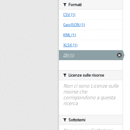
Formati
CSV (1)
GeoJSON (1)
KML (1)
XLSX (1)
ZIP (1)
Licenze sulle risorse
Non ci sono Licenze sulle
risorse che
corrispondono a questa
ricerca
Sottotemi