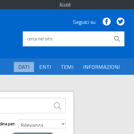
Accedi
Facebook
Twi
Seguici su
cerca nel sito
DATI
ENTI
TEMI
INFORMAZIONI
dina per