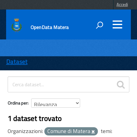
Accedi
OpenData Matera
DATI
ENTI
Dataset
TEMI
INFORMAZIONI
Ordina per
1 dataset trovato
Organizzazioni:
Comune di Matera
temi: