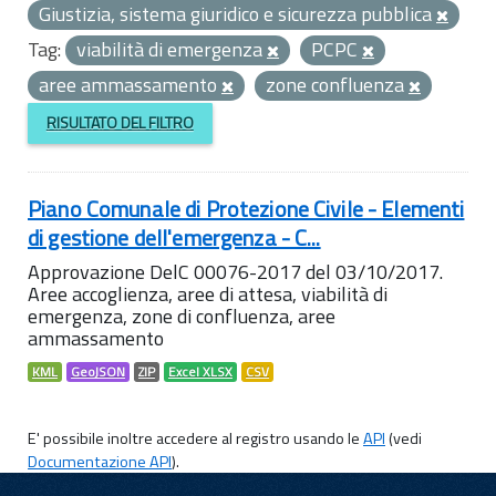
Giustizia, sistema giuridico e sicurezza pubblica
Tag:
viabilità di emergenza
PCPC
aree ammassamento
zone confluenza
RISULTATO DEL FILTRO
Piano Comunale di Protezione Civile - Elementi
di gestione dell'emergenza - C...
Approvazione DelC 00076-2017 del 03/10/2017.
Aree accoglienza, aree di attesa, viabilità di
emergenza, zone di confluenza, aree
ammassamento
KML
GeoJSON
ZIP
Excel XLSX
CSV
E' possibile inoltre accedere al registro usando le
API
(vedi
Documentazione API
).