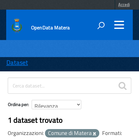
Accedi
OpenData Matera
DATI
ENTI
Dataset
TEMI
INFORMAZIONI
Ordina per
1 dataset trovato
Organizzazioni:
Comune di Matera
Formati: