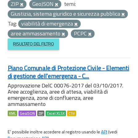
ZIP
GeoJSON
temi:
Giustizia, sistema giuridico e sicurezza pubblica
Tag:
viabilità di emergenza
aree ammassamento
PCPC
RISULTATO DEL FILTRO
Piano Comunale di Protezione Civile - Elementi
di gestione dell'emergenza - C...
Approvazione DelC 00076-2017 del 03/10/2017.
Aree accoglienza, aree di attesa, viabilità di
emergenza, zone di confluenza, aree
ammassamento
KML
GeoJSON
ZIP
Excel XLSX
CSV
E' possibile inoltre accedere al registro usando le
API
(vedi