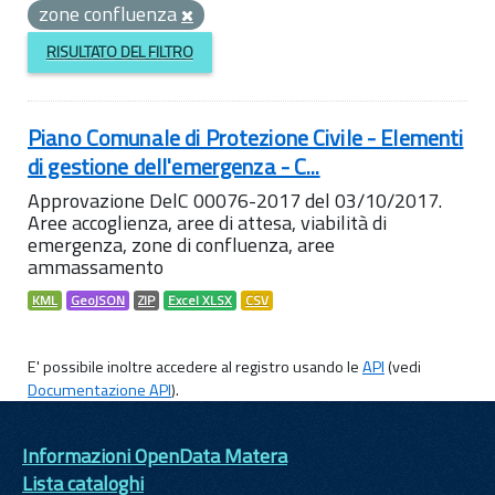
zone confluenza
RISULTATO DEL FILTRO
Piano Comunale di Protezione Civile - Elementi
di gestione dell'emergenza - C...
Approvazione DelC 00076-2017 del 03/10/2017.
Aree accoglienza, aree di attesa, viabilità di
emergenza, zone di confluenza, aree
ammassamento
KML
GeoJSON
ZIP
Excel XLSX
CSV
E' possibile inoltre accedere al registro usando le
API
(vedi
Documentazione API
).
Informazioni OpenData Matera
Lista cataloghi