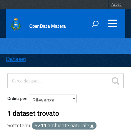
Accedi
OpenData Matera
DATI
ENTI
Dataset
TEMI
INFORMAZIONI
Ordina per
1 dataset trovato
Sottotemi:
5211 ambiente naturale