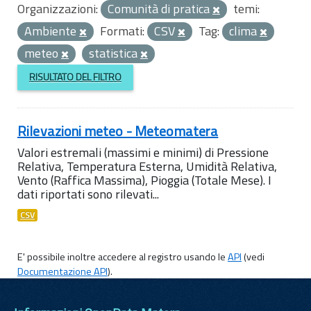
Organizzazioni:
Comunità di pratica
temi:
Ambiente
Formati:
CSV
Tag:
clima
meteo
statistica
RISULTATO DEL FILTRO
Rilevazioni meteo - Meteomatera
Valori estremali (massimi e minimi) di Pressione
Relativa, Temperatura Esterna, Umidità Relativa,
Vento (Raffica Massima), Pioggia (Totale Mese). I
dati riportati sono rilevati...
CSV
E' possibile inoltre accedere al registro usando le
API
(vedi
Documentazione API
).