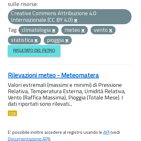
sulle risorse:
Creative Commons Attribuzione 4.0
Internazionale (CC BY 4.0)
Tag:
climatologia
meteo
vento
statistica
pioggia
RISULTATO DEL FILTRO
Rilevazioni meteo - Meteomatera
Valori estremali (massimi e minimi) di Pressione
Relativa, Temperatura Esterna, Umidità Relativa,
Vento (Raffica Massima), Pioggia (Totale Mese). I
dati riportati sono rilevati...
CSV
E' possibile inoltre accedere al registro usando le
API
(vedi
Documentazione API
).