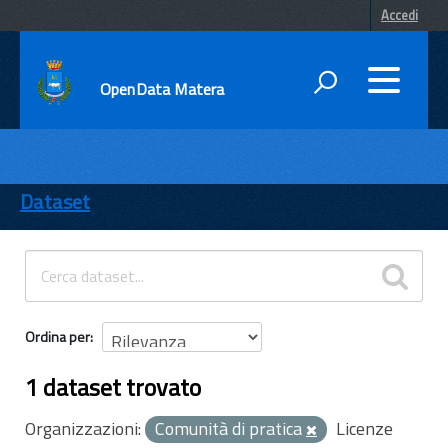
Accedi
OpenData Matera
DATI
ENTI
Dataset
TEMI
INFORMAZIONI
Ordina per
1 dataset trovato
Organizzazioni:
Comunità di pratica
Licenze