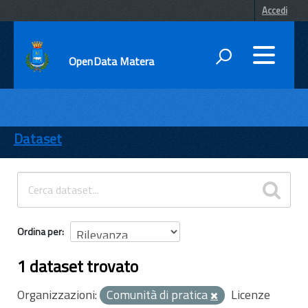
Accedi
OpenData Matera
DATI
ENTI
Dataset
TEMI
INFORMAZIONI
Ordina per
1 dataset trovato
Organizzazioni:
Comunità di pratica
Licenze