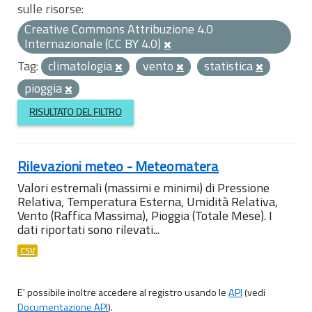
sulle risorse:
Creative Commons Attribuzione 4.0
Internazionale (CC BY 4.0)
Tag:
climatologia
vento
statistica
pioggia
RISULTATO DEL FILTRO
Rilevazioni meteo - Meteomatera
Valori estremali (massimi e minimi) di Pressione
Relativa, Temperatura Esterna, Umidità Relativa,
Vento (Raffica Massima), Pioggia (Totale Mese). I
dati riportati sono rilevati...
CSV
E' possibile inoltre accedere al registro usando le
API
(vedi
Documentazione API
).