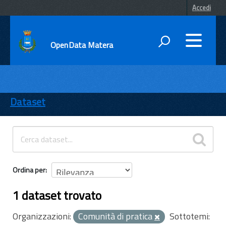
Accedi
OpenData Matera
DATI
ENTI
Dataset
TEMI
INFORMAZIONI
Ordina per
1 dataset trovato
Organizzazioni:
Comunità di pratica
Sottotemi: