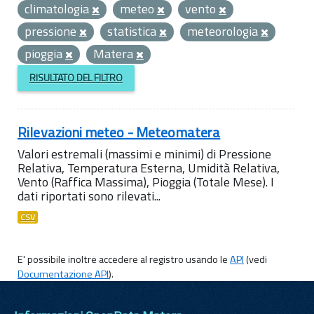
climatologia
meteo
vento
pressione
statistica
meteorologia
pioggia
Matera
RISULTATO DEL FILTRO
Rilevazioni meteo - Meteomatera
Valori estremali (massimi e minimi) di Pressione
Relativa, Temperatura Esterna, Umidità Relativa,
Vento (Raffica Massima), Pioggia (Totale Mese). I
dati riportati sono rilevati...
CSV
E' possibile inoltre accedere al registro usando le
API
(vedi
Documentazione API
).