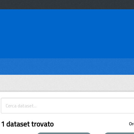
1 dataset trovato
Or