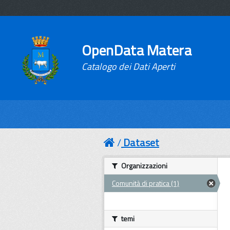
OpenData Matera
Catalogo dei Dati Aperti
Dataset
Organizzazioni
Comunità di pratica (1)
temi