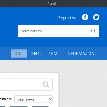
Accedi
Facebook
Twi
Seguici su
cerca nel sito
DATI
ENTI
TEMI
INFORMAZIONI
dina per