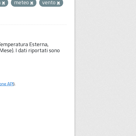
a
meteo
vento
 Temperatura Esterna,
ese). I dati riportati sono
one API
).