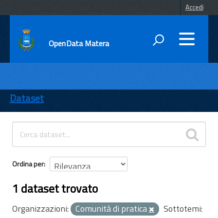
Accedi
OpenData Matera
DATI
ENTI
Dataset
TEMI
INFORMAZIONI
Ordina per
1 dataset trovato
Organizzazioni:
Comunità di pratica
Sottotemi: