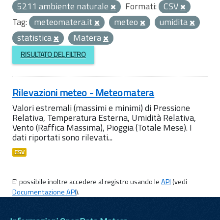
5211 ambiente naturale
Formati:
CSV
Tag:
meteomatera.it
meteo
umidita
statistica
Matera
RISULTATO DEL FILTRO
Rilevazioni meteo - Meteomatera
Valori estremali (massimi e minimi) di Pressione
Relativa, Temperatura Esterna, Umidità Relativa,
Vento (Raffica Massima), Pioggia (Totale Mese). I
dati riportati sono rilevati...
CSV
E' possibile inoltre accedere al registro usando le
API
(vedi
Documentazione API
).