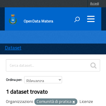
Accedi
OpenData Matera
DATI
ENTI
Dataset
TEMI
INFORMAZIONI
Ordina per
1 dataset trovato
Organizzazioni:
Comunità di pratica
Licenze