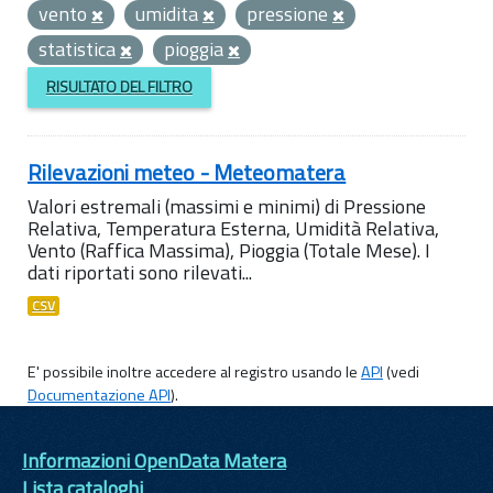
vento
umidita
pressione
statistica
pioggia
RISULTATO DEL FILTRO
Rilevazioni meteo - Meteomatera
Valori estremali (massimi e minimi) di Pressione
Relativa, Temperatura Esterna, Umidità Relativa,
Vento (Raffica Massima), Pioggia (Totale Mese). I
dati riportati sono rilevati...
CSV
E' possibile inoltre accedere al registro usando le
API
(vedi
Documentazione API
).
Informazioni OpenData Matera
Lista cataloghi