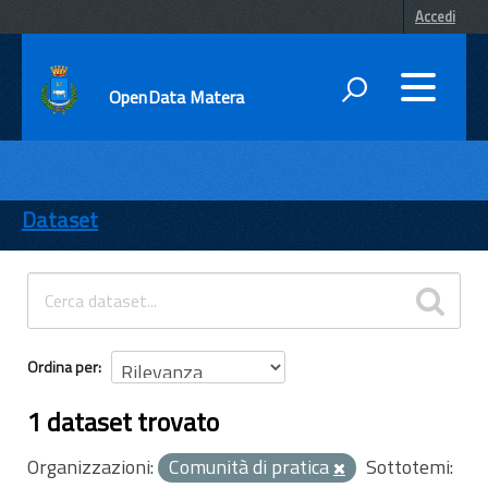
Accedi
OpenData Matera
DATI
ENTI
Dataset
TEMI
INFORMAZIONI
Ordina per
1 dataset trovato
Organizzazioni:
Comunità di pratica
Sottotemi: