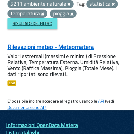
5211 ambiente naturale
Tag:
statistica
temperatura
pioggia
RISULTATO DEL FILTRO
Rilevazioni meteo - Meteomatera
Valori estremali (massimi e minimi) di Pressione
Relativa, Temperatura Esterna, Umidità Relativa,
Vento (Raffica Massima), Pioggia (Totale Mese). I
dati riportati sono rilevati...
CSV
E' possibile inoltre accedere al registro usando le
API
(vedi
Documentazione API
).
Informazioni OpenData Matera
Lista cataloghi