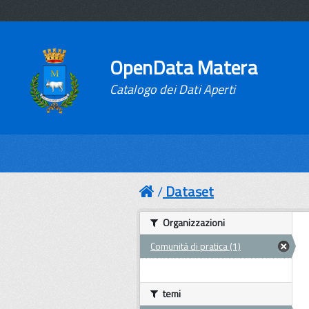
OpenData Matera
Catalogo dei Dati Aperti
Dataset
Organizzazioni
Comunità di pratica (1)
temi