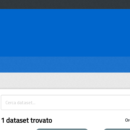
1 dataset trovato
Or