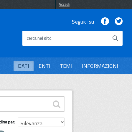
Accedi
Facebook
Twi
Seguici su
cerca nel sito
DATI
ENTI
TEMI
INFORMAZIONI
dina per