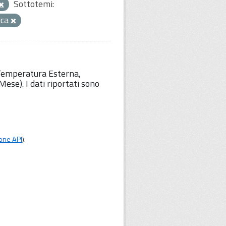
Sottotemi:
ica
 Temperatura Esterna,
ese). I dati riportati sono
one API
).