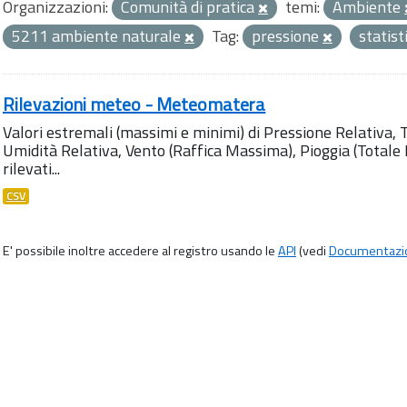
Organizzazioni:
Comunità di pratica
temi:
Ambiente
5211 ambiente naturale
Tag:
pressione
statist
Rilevazioni meteo - Meteomatera
Valori estremali (massimi e minimi) di Pressione Relativa,
Umidità Relativa, Vento (Raffica Massima), Pioggia (Totale M
rilevati...
CSV
E' possibile inoltre accedere al registro usando le
API
(vedi
Documentazi