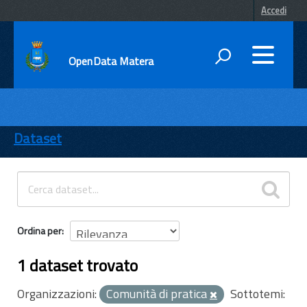
Accedi
OpenData Matera
DATI
ENTI
Dataset
TEMI
INFORMAZIONI
Ordina per
1 dataset trovato
Organizzazioni:
Comunità di pratica
Sottotemi: