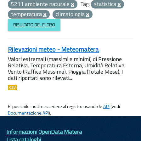
5211 ambiente naturale
Tag:
statistica
temperatura
climatologia
RISULTATO DEL FILTRO
Rilevazioni meteo - Meteomatera
Valori estremali (massimi e minimi) di Pressione
Relativa, Temperatura Esterna, Umidità Relativa,
Vento (Raffica Massima), Pioggia (Totale Mese). I
dati riportati sono rilevati...
CSV
E' possibile inoltre accedere al registro usando le
API
(vedi
Documentazione API
).
Informazioni OpenData Matera
Lista cataloghi