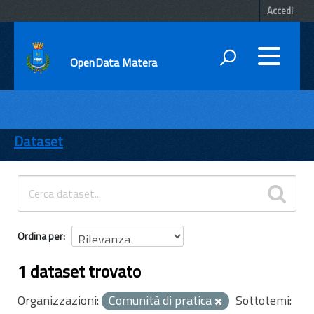
Accedi
OpenData Matera
DATI
ENTI
Dataset
TEMI
INFORMAZIONI
Ordina per
1 dataset trovato
Organizzazioni:
Comunità di pratica
Sottotemi: