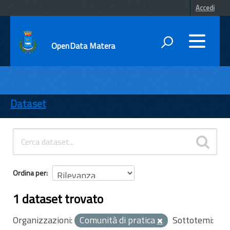
Accedi
OpenData Matera
DATI
ENTI
Dataset
TEMI
INFORMAZIONI
Ordina per
1 dataset trovato
Organizzazioni:
Comunità di pratica
Sottotemi: