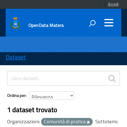
Accedi
OpenData Matera
DATI
ENTI
Dataset
TEMI
INFORMAZIONI
Ordina per
1 dataset trovato
Organizzazioni:
Comunità di pratica
Sottotemi: