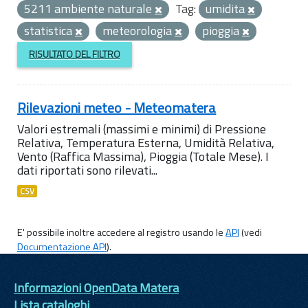
5211 ambiente naturale
Tag:
umidita
statistica
meteorologia
pioggia
RISULTATO DEL FILTRO
Rilevazioni meteo - Meteomatera
Valori estremali (massimi e minimi) di Pressione
Relativa, Temperatura Esterna, Umidità Relativa,
Vento (Raffica Massima), Pioggia (Totale Mese). I
dati riportati sono rilevati...
CSV
E' possibile inoltre accedere al registro usando le
API
(vedi
Documentazione API
).
Informazioni OpenData Matera
Lista cataloghi