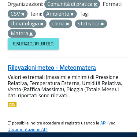
Organizzazioni:
Comunità di pratica
Formati:
CSV
temi:
Ambiente
Tag:
climatologia
clima
statistica
Matera
RISULTATO DEL FILTRO
Rilevazioni meteo - Meteomatera
Valori estremali (massimi e minimi) di Pressione
Relativa, Temperatura Esterna, Umidità Relativa,
Vento (Raffica Massima), Pioggia (Totale Mese). I
dati riportati sono rilevati...
CSV
E' possibile inoltre accedere al registro usando le
API
(vedi
Documentazione API
).