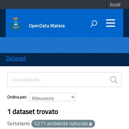
Accedi
OpenData Matera
DATI
ENTI
Dataset
TEMI
INFORMAZIONI
Ordina per
1 dataset trovato
Sottotemi:
5211 ambiente naturale