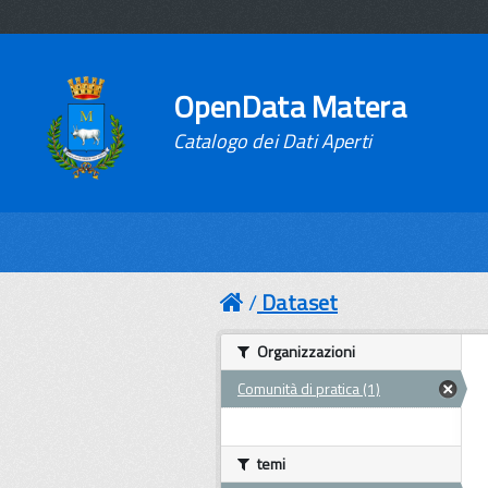
OpenData Matera
Catalogo dei Dati Aperti
Dataset
Organizzazioni
Comunità di pratica (1)
temi