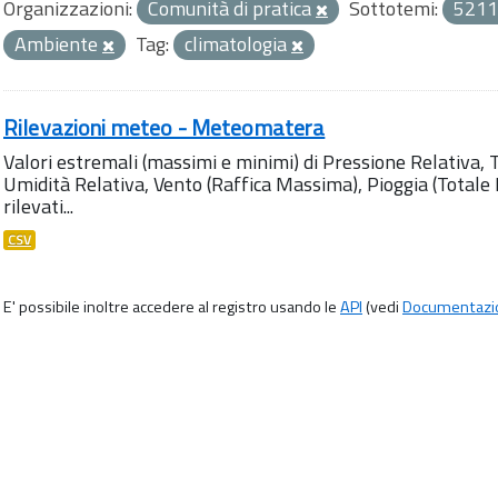
Organizzazioni:
Comunità di pratica
Sottotemi:
5211
Ambiente
Tag:
climatologia
Rilevazioni meteo - Meteomatera
Valori estremali (massimi e minimi) di Pressione Relativa,
Umidità Relativa, Vento (Raffica Massima), Pioggia (Totale M
rilevati...
CSV
E' possibile inoltre accedere al registro usando le
API
(vedi
Documentazi