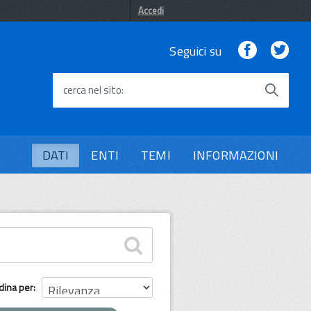
Accedi
Facebook
Twi
Seguici su
cerca nel sito
DATI
ENTI
TEMI
INFORMAZIONI
dina per