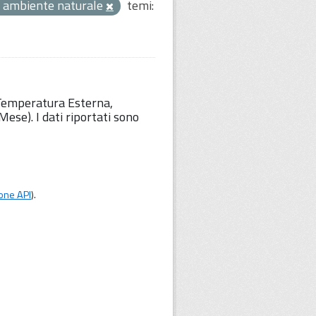
 ambiente naturale
temi:
 Temperatura Esterna,
ese). I dati riportati sono
one API
).