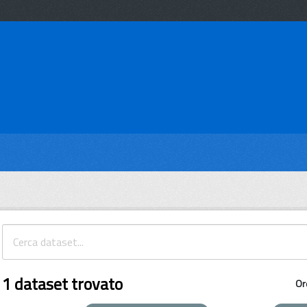
1 dataset trovato
Or