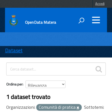
Accedi
OpenData Matera
DATI
ENTI
Dataset
TEMI
INFORMAZIONI
Ordina per
1 dataset trovato
Organizzazioni:
Comunità di pratica
Sottotemi: