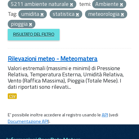
5211 ambiente naturale
temi:
Ambiente
Tag:
umidita
statistica
meteorologia
pioggia
RISULTATO DEL FILTRO
Rilevazioni meteo - Meteomatera
Valori estremali (massimi e minimi) di Pressione
Relativa, Temperatura Esterna, Umidità Relativa,
Vento (Raffica Massima), Pioggia (Totale Mese). I
dati riportati sono rilevati...
CSV
E' possibile inoltre accedere al registro usando le
API
(vedi
Documentazione API
).