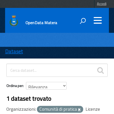
Accedi
OpenData Matera
DATI
ENTI
Dataset
TEMI
INFORMAZIONI
Ordina per
1 dataset trovato
Organizzazioni:
Comunità di pratica
Licenze