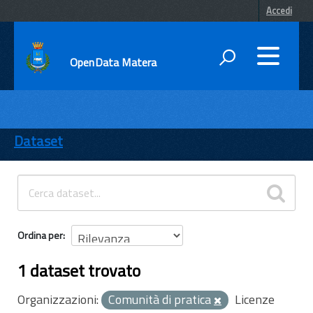
Accedi
OpenData Matera
DATI
ENTI
Dataset
TEMI
INFORMAZIONI
Ordina per
1 dataset trovato
Organizzazioni:
Comunità di pratica
Licenze