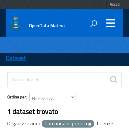
Accedi
OpenData Matera
DATI
ENTI
Dataset
TEMI
INFORMAZIONI
Ordina per
1 dataset trovato
Organizzazioni:
Comunità di pratica
Licenze