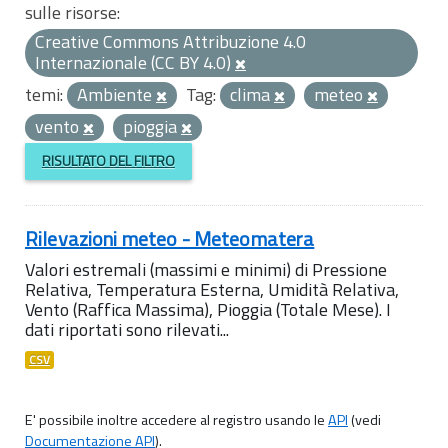
sulle risorse:
Creative Commons Attribuzione 4.0
Internazionale (CC BY 4.0)
temi:
Ambiente
Tag:
clima
meteo
vento
pioggia
RISULTATO DEL FILTRO
Rilevazioni meteo - Meteomatera
Valori estremali (massimi e minimi) di Pressione
Relativa, Temperatura Esterna, Umidità Relativa,
Vento (Raffica Massima), Pioggia (Totale Mese). I
dati riportati sono rilevati...
CSV
E' possibile inoltre accedere al registro usando le
API
(vedi
Documentazione API
).